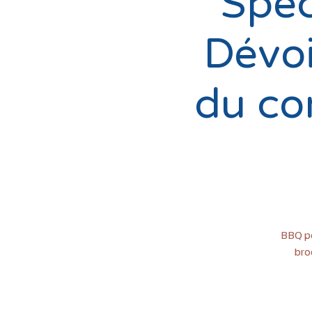
Spéc
Dévo
du co
BBQ po
bro