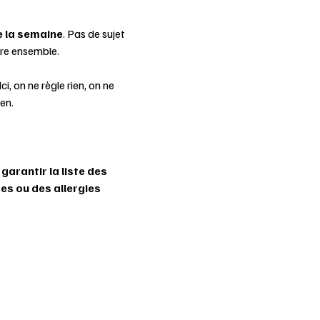
e la semaine
. Pas de sujet 
être ensemble.
ci, on ne règle rien, on ne 
en.
arantir la liste des 
es ou des allergies 