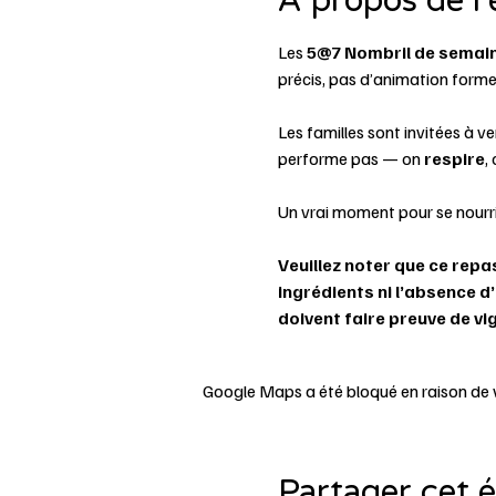
À propos de l
Les 
5@7 Nombril de semai
précis, pas d’animation formell
Les familles sont invitées à ven
performe pas — on 
respire
,
Un vrai moment pour se nourrir
Veuillez noter que ce repa
ingrédients ni l’absence d
doivent faire preuve de vig
Google Maps a été bloqué en raison de 
Partager cet