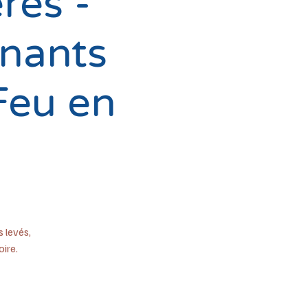
res -
nants
Feu en
 levés,
ire.