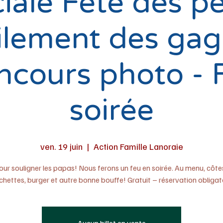
iale Fête des pè
ilement des gag
ncours photo - 
soirée
ven. 19 juin
  |  
Action Famille Lanoraie
ur souligner les papas! Nous ferons un feu en soirée. Au menu, côtes
chettes, burger et autre bonne bouffe! Gratuit – réservation obligato
Aucun billet en vente