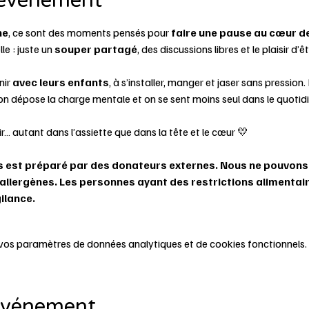
'événement
ne
, ce sont des moments pensés pour 
faire une pause au cœur d
e : juste un 
souper partagé
, des discussions libres et le plaisir d’
ir 
avec leurs enfants
, à s’installer, manger et jaser sans pression. I
 on dépose la charge mentale et on se sent moins seul dans le quotidi
… autant dans l’assiette que dans la tête et le cœur 💛
s est préparé par des donateurs externes. Nous ne pouvons g
’allergènes. Les personnes ayant des restrictions alimentair
ilance.
vos paramètres de données analytiques et de cookies fonctionnels.
 événement