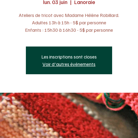
lun. 03 juin
  |  
Lanoraie
Ateliers de tricot avec Madame Hélène Robillard.
Adultes 13h à 15h - 5$ par personne
Les inscriptions sont closes
Voir d'autres événements