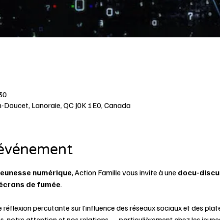
 30
h-Doucet, Lanoraie, QC J0K 1E0, Canada
'événement
 jeunesse numérique
, Action Famille vous invite à une 
docu-discu
 écrans de fumée
.
éflexion percutante sur l’influence des réseaux sociaux et des pla
notre attention et nos relations — particulièrement chez les jeune