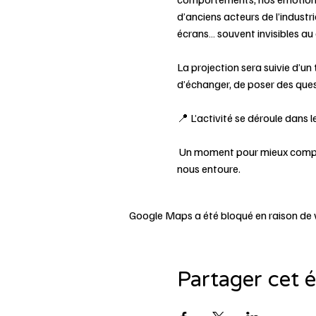
d’anciens acteurs de l’industr
écrans… souvent invisibles au 
La projection sera suivie d’un 
d’échanger, de poser des quest
📍 L’activité se déroule dans l
 Un moment pour mieux comprendre, ouvrir le dialogue et repartir avec un regard plus conscient sur le monde numérique qui 
nous entoure.
Google Maps a été bloqué en raison de 
Partager cet