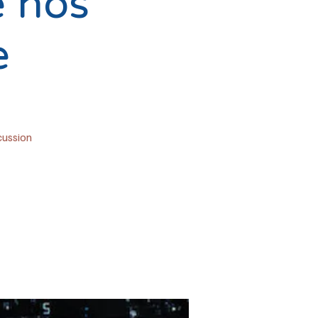
e nos
e
cussion