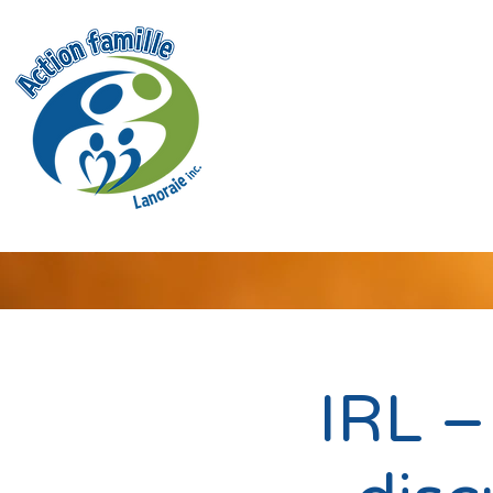
IRL –