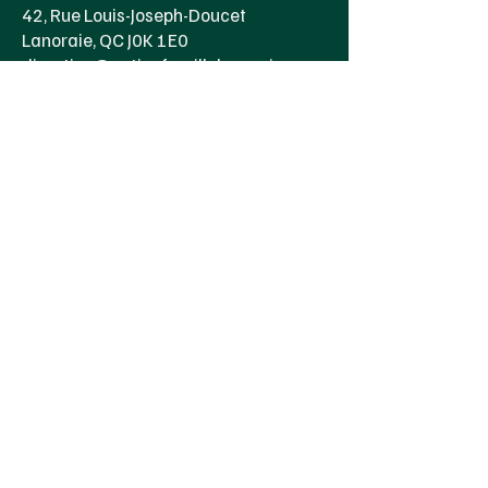
42, Rue Louis-Joseph-Doucet
Lanoraie, QC J0K 1E0
direction@actionfamillelanoraie.org
(450) 887-2624
Heure d'ouverture
Lundi au jeudi
8h00 à 16h30
Vendredi 8h00 à 15h00
© 2024 par Action Famille Lanoraie | Design
et mise en page par
Pop ta pub
Politique de confidentialité et cookies