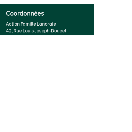
Coordonnées
Action Famille Lanoraie
42, Rue Louis-Joseph-Doucet
Lanoraie, QC J0K 1E0
direction@actionfamillelanoraie.org
(450) 887-2624
Heure d'ouverture
Lundi au jeudi
8h00 à 16h30
Vendredi 8h00 à 15h00
© 2024 par Action Famille Lanoraie | Design
et mise en page par
Pop ta pub
Politique de confidentialité et cookies