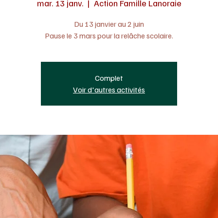
mar. 13 janv.
  |  
Action Famille Lanoraie
Du 13 janvier au 2 juin
Pause le 3 mars pour la relâche scolaire.
Complet
Voir d'autres activités