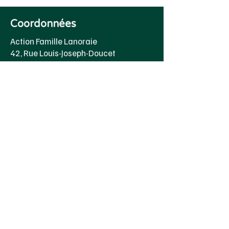
Coordonnées
Action Famille Lanoraie
42, Rue Louis-Joseph-Doucet
Lanoraie, QC J0K 1E0
direction@actionfamillelanoraie.org
(450) 887-2624
Heure d'ouverture
Lundi au jeudi
8h00 à 16h30
Vendredi 8h00 à 15h00
© 2024 par Action Famille Lanoraie | Design
et mise en page par
Pop ta pub
Politique de confidentialité et cookies